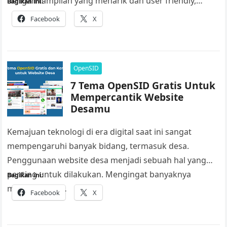
dengan tampilan yang menarik dan user friendly,…
Bagikan ini:
Facebook
X
OpenSID
7 Tema OpenSID Gratis Untuk
Mempercantik Website
Desamu
Kemajuan teknologi di era digital saat ini sangat
mempengaruhi banyak bidang, termasuk desa.
Penggunaan website desa menjadi sebuah hal yang
penting untuk dilakukan. Mengingat banyaknya
Bagikan ini:
manfaat yang…
Facebook
X