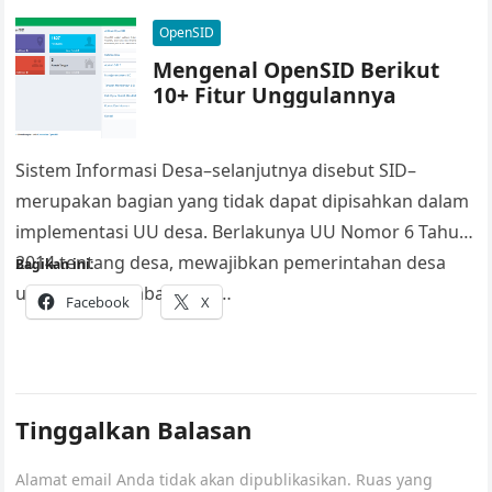
OpenSID
Mengenal OpenSID Berikut
10+ Fitur Unggulannya
Sistem Informasi Desa–selanjutnya disebut SID–
merupakan bagian yang tidak dapat dipisahkan dalam
implementasi UU desa. Berlakunya UU Nomor 6 Tahun
2014 tentang desa, mewajibkan pemerintahan desa
Bagikan ini:
untuk mengembangkan…
Facebook
X
Tinggalkan Balasan
Alamat email Anda tidak akan dipublikasikan.
Ruas yang